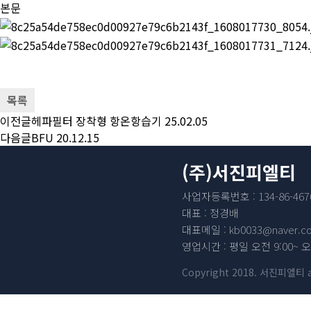
본문
목록
이전글
헤파필터 장착형 항온항습기
25.02.05
다음글
BFU
20.12.15
(주)서진피엘티
사업자등록번호 : 134-86-467
대표 : 정경배
대표메일 : kb0033@naver.c
영업시간 : 평일 오전 9:00~ 오
Copyright 2018. 서진피엘티 all