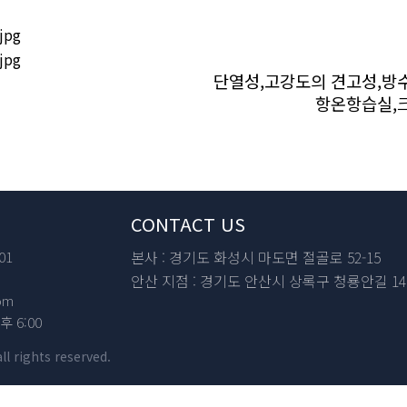
단열성,고강도의 견고성,방수
항온항습실,
CONTACT US
본사 : 경기도 화성시 마도면 절골로 52-15
01
안산 지점 : 경기도 안산시 상록구 청룡안길 14
om
후 6:00
 rights reserved.