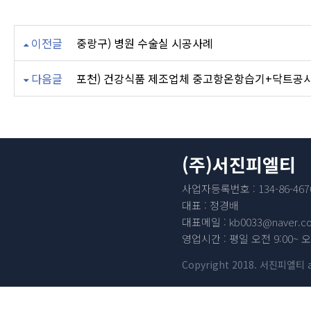
이전글
중랑구) 병원 수술실 시공사례
다음글
포천) 건강식품 제조업체 중고항온항습기+닥트공
(주)서진피엘티
사업자등록번호 : 134-86-467
대표 : 정경배
대표메일 : kb0033@naver.c
영업시간 : 평일 오전 9:00~ 오
Copyright 2018. 서진피엘티 all